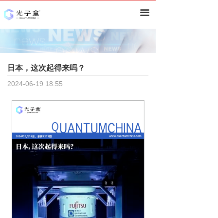
首页
끀
资讯
深度
日本，这次起得来吗？
技术分析
ꀂ
2024-06-19
18:55
行业分析
ꀂ
研究报告
量子计算
ꀂ
量子通信&安全
ꀂ
量子精密测量
ꀂ
其他
ꀂ