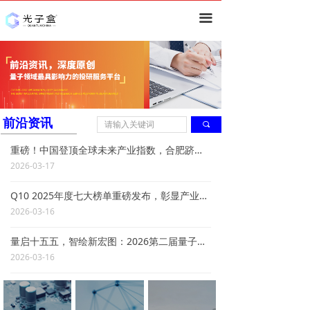
首页
끀
资讯
深度
技术分析
ꀂ
前沿资讯
끠
行业分析
ꀂ
重磅！中国登顶全球未来产业指数，合肥跻身全球量子城市第二！
2026-03-17
研究报告
Q10 2025年度七大榜单重磅发布，彰显产业发展新成就！
量子计算
ꀂ
2026-03-16
量子通信&安全
ꀂ
量启十五五，智绘新宏图：2026第二届量子年会暨Q10颁奖典礼在京成功举行
2026-03-16
量子精密测量
ꀂ
其他
ꀂ